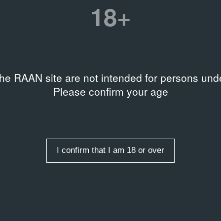
18+
TION
авка произведений
олая Михайловича
the RAAN site are not intended for persons unde
MANUSCRIPT / TYPESCRIPT
нышёва
Статья «Революция и
Please confirm your age
проблемы художествен
.1979
наследия»
I confirm that I am 18 or over
d Text. — 2019. V. 33
ISSUE
 (156)
Colors. — 2013. no. 87
.2019 – 31.01.2019
01.06.2013 – 31.08.2013