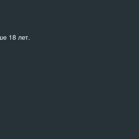
е 18 лет.