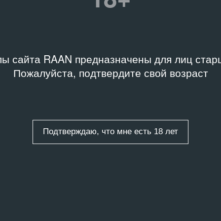
Ретроспектива
Дата
19.12.95 – 28.01.96
ельство
ы сайта RAAN предназначены для лиц старш
арственная
Пожалуйста, подтвердите свой возраст
яковская галерея
Подробную информацию 
библиотеки Музея «Гар
скусство
Подтверждаю, что мне есть 18 лет
Владимира
ла в Третьяковской