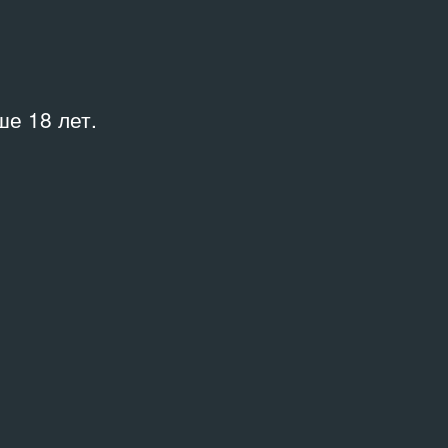
Место
Государственная Третьяковская
е 18 лет.
галерея
об издании смотрите в каталоге
аж»