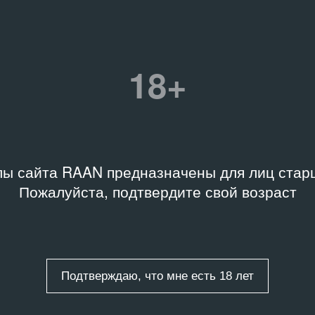
ий
18+
1-01-V11874
левидение
ы сайта RAAN предназначены для лиц старш
Пожалуйста, подтвердите свой возраст
нов.
Подтверждаю, что мне есть 18 лет
ты
/
1 запись