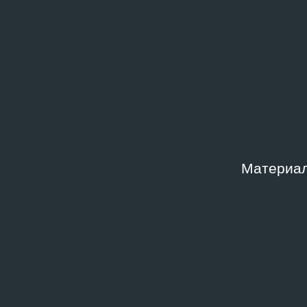
—
Русск
Продолжительность
Шифр
00:26:18
NZ-51
Ключевые слова
1990‑е
,
Мода и дизайн одежды
,
Перформанс
,
Те
Материал
Описание
Телешоу «Поп‑культура», режиссёр Борис Юхана
Связанные архивные докумен