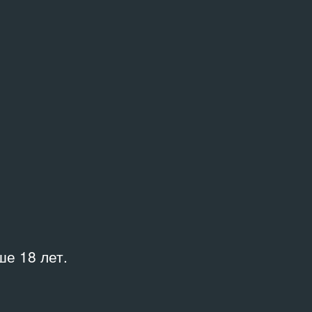
я
алия
я
Иван Симонов. Ожидание/Реальность
#маленькие люди). Объекты объедки
и
е 18 лет.