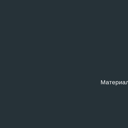
Доступ по запросу
Архив
хрони
Фонд
Место
Фонд архива
Влади
«Дальневосточные хроники»
«Даль
Дата создания
Шифр
2020
FECA
Материал
Ключевые слова
2020‑е
,
Дальний Восток
Описание
Два электронных файла в форматах jpg и PDF.