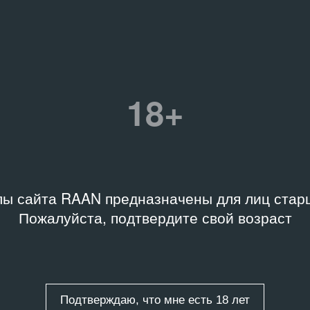
 «Дальневосточные
10 персон
ки»
Связанное событие
 хранения
Название
восток, Архив
Тусовка Юродивых в день
18+
невосточные хроники»
рождения Натальи Коробка
Дата
-D19494
07.07.20
ы сайта RAAN предназначены для лиц старш
Пожалуйста, подтвердите свой возраст
Связанные организаци
Центр всего «Коробка»
Подтверждаю, что мне есть 18 лет