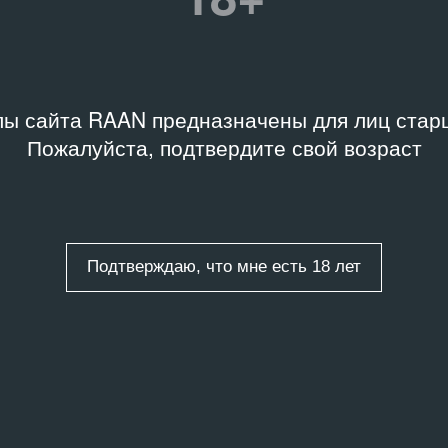
.5-2002-E20471
м
,
Театр
ы сайта RAAN предназначены для лиц старш
Пожалуйста, подтвердите свой возраст
ты
/
1 запись
Подтверждаю, что мне есть 18 лет