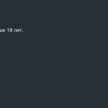
и
е 18 лет.