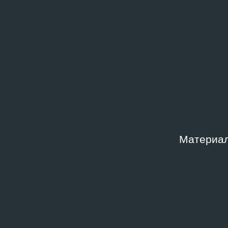
Фонд
Место
Архив Андрея Ерофеева
Москв
совре
«Гара
Дата создания
Шифр
15.04.2014
AE-I.
Ключевые слова
Материал
Кураторские практики
,
Менеджмент культуры
,
Мо
концептуализм