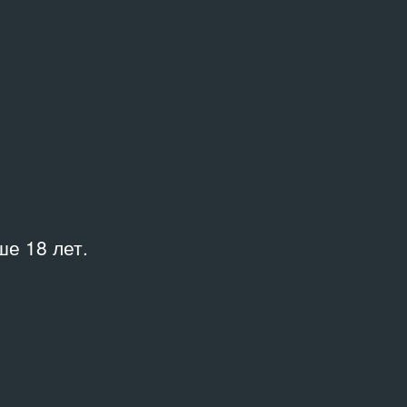
Куратор
усство
Ерофеев Андрей
я
Место
Беляево
,
Выставочный зал
«На Каширке»
е 18 лет.
и
е залы Москвы»
рке»