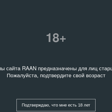
Связанное событие
 хранения
Название
а, Архив Музея
Красота неприглядности. Иск
менного искусства
контекстуального направлени
ж»
18+
Дата
15.04.14 – 11.05.14
2014.A-E23891
ы сайта RAAN предназначены для лиц старш
сковский
Связанные организаци
Пожалуйста, подтвердите свой возраст
Беляево
Объединение «Выставочны
Выставочный зал «На Каши
Подтверждаю, что мне есть 18 лет