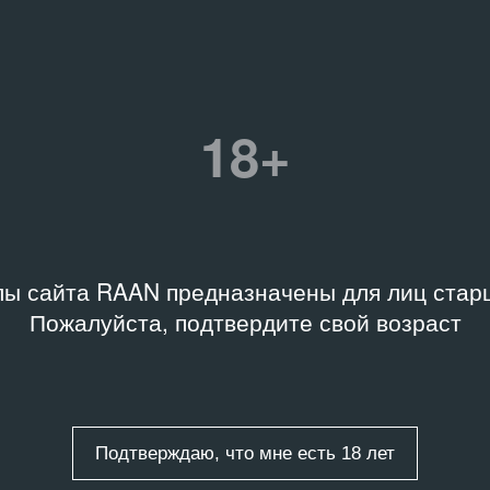
 хранения
Название
а, Архив Музея
Новая драма 2017
менного искусства
ж»
Дата
18+
07.06.17 – 11.06.17
re.II.3-2017-E28539
Связанные организаци
ы сайта RAAN предназначены для лиц старш
Театральный центр имени 
Пожалуйста, подтвердите свой возраст
 фестиваля «Новая
Подтверждаю, что мне есть 18 лет