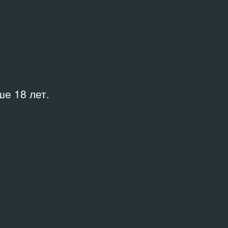
Куратор
ция
—
Место
Галерея «Коробка»
е 18 лет.
и