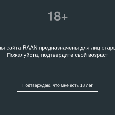
Название
невосточные хроники»
Алина Мазур. Десенсибилиза
18+
Дата
21.06.24 – 05.07.24
ы сайта RAAN предназначены для лиц старш
вые слова
Связанные организаци
е
,
Графика
,
Дальний
Пожалуйста, подтвердите свой возраст
к
,
Инсталляция
,
Галерея «Коробка»
кты
Подтверждаю, что мне есть 18 лет
ты
/
1 запись