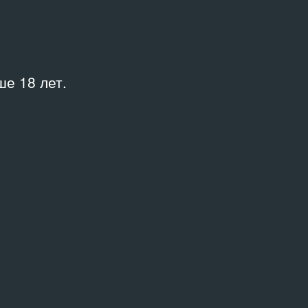
Куратор
—
е 18 лет.
Место
Московский Объединённый
комитет художников‑графиков
профсоюза работников культуры