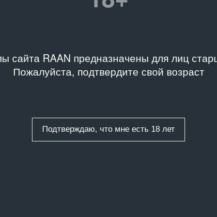
Игоря Пальмина
Связанное событие
Название
Акварель. Рисунок. Эстамп
ы сайта RAAN предназначены для лиц старш
Дата
Пожалуйста, подтвердите свой возраст
17.05.83 – 04.06.83
вые слова
м графиков
,
Графика
,
циальное искусство
Подтверждаю, что мне есть 18 лет