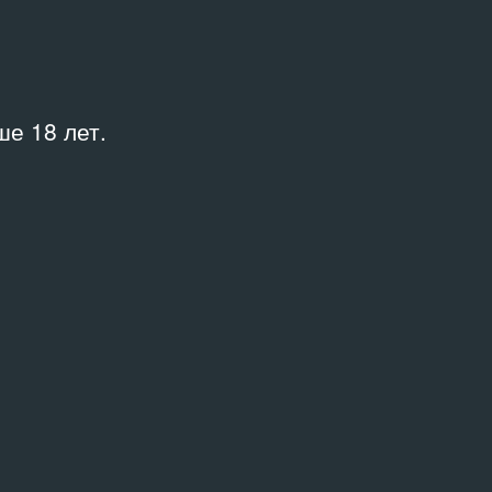
Новосибирск
е 18 лет.