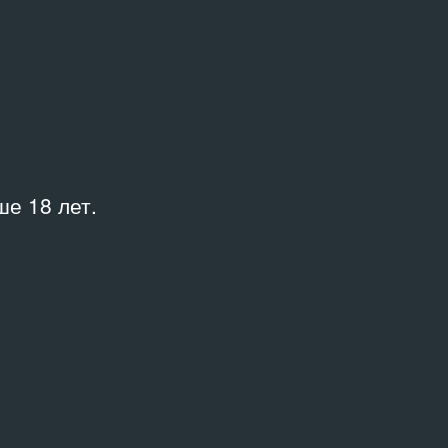
биеннале современного искусства
и
е 18 лет.