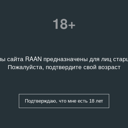
 Ольги Данилкиной
События
18+
25.09.2009
3‑я Московская 
12.10.2009
Русское бедное
.2009
Связанные организаци
Красный Октябрь
ы сайта RAAN предназначены для лиц старш
вые слова
Пожалуйста, подтвердите свой возраст
е
,
Арте повера
,
вская биеннале
менного искусства
Подтверждаю, что мне есть 18 лет
ты
/
1 запись