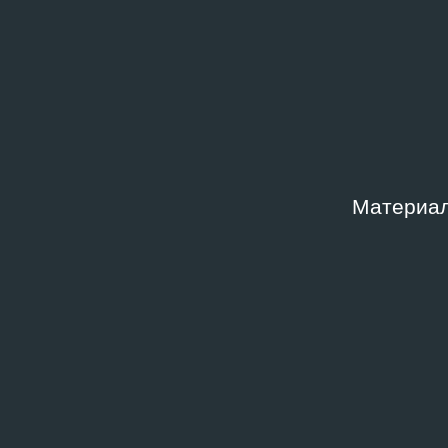
Музей современного
Архив
искусства «Гараж», Россия
Место хранения
Дата
Москва, Архив Музея
02.10
современного искусства
«Гараж»
Материал
Шифр
Ключе
OD-2009-RB-F9616
2000‑
Моско
совре
Связанные архивные докумен