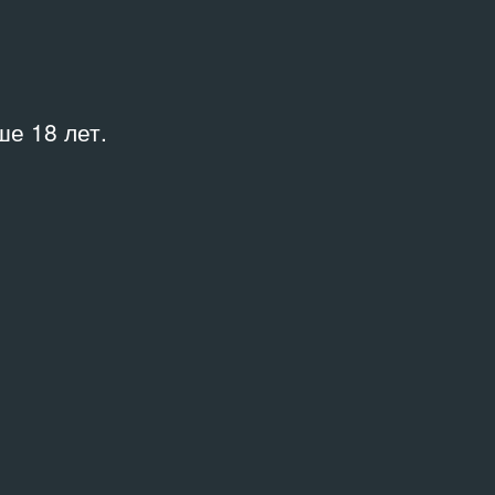
е 18 лет.