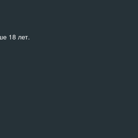
е 18 лет.