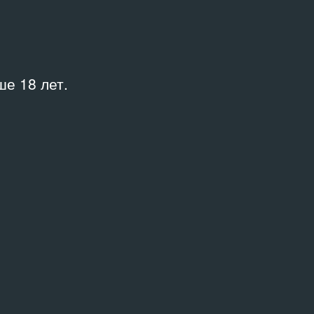
е 18 лет.