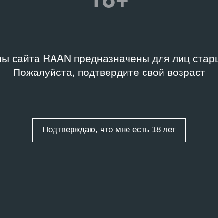
Подробную информацию 
библиотеки Музея «Гар
 издания
а
ы сайта RAAN предназначены для лиц старш
Пожалуйста, подтвердите свой возраст
инематограф
,
ки о своих работах
Подтверждаю, что мне есть 18 лет