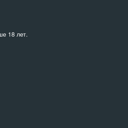
об издании смотрите в каталоге
аж»
е 18 лет.