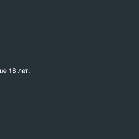
«Гараж»
е 18 лет.