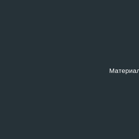
Дата создания
Шифр
2017
G-INC
Ключевые слова
2010‑е
,
Инклюзия
,
Тематическая подборка: инкл
Материал
Описание
Тактильная модель к работе Кайембе Ф. «Русалк
Связанные архивные докумен