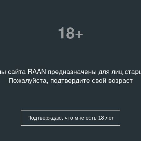
LUSIVE-T494
18+
юзивная практика
ы сайта RAAN предназначены для лиц старш
Пожалуйста, подтвердите свой возраст
а (Мами Вата)»
Подтверждаю, что мне есть 18 лет
ты
/
8 записей