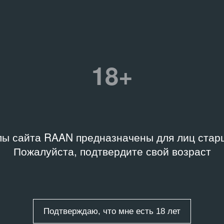
18+
ы сайта RAAN предназначены для лиц старш
МЕДИАТЕКА
МЕД
Пожалуйста, подтвердите свой возраст
АртКлязьма 2003 (часть 8)
Ар
2003
20
Документация события
До
Подтверждаю, что мне есть 18 лет