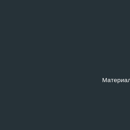
Материал
МЕДИАТЕКА
АртКлязьма 2003 (часть 4)
2003
Документация события