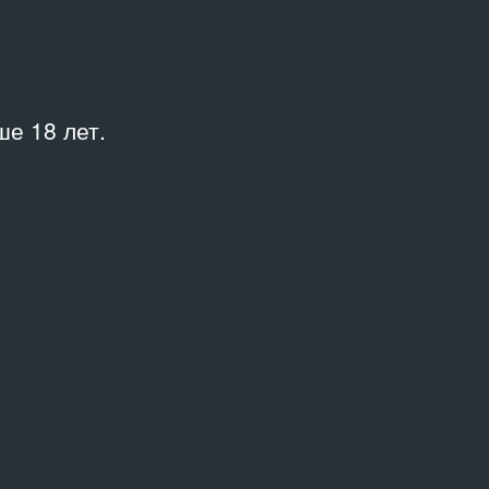
е 18 лет.