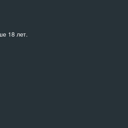
е 18 лет.