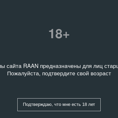
18+
ы сайта RAAN предназначены для лиц старш
ТЕКА
БИБЛИОТЕКА
Пожалуйста, подтвердите свой возраст
имир Кричевский.
Александр Суриков: оче
ёртая страница обложки
графического стиля
2016
Подтверждаю, что мне есть 18 лет