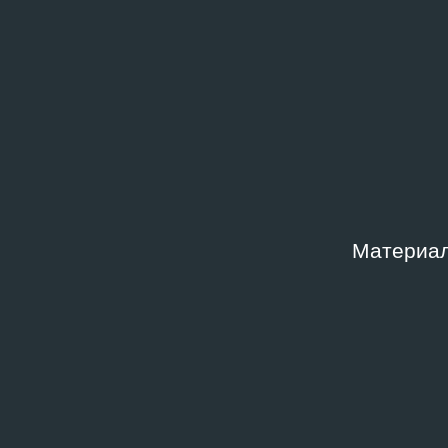
Материал
БИБЛИОТЕКА
БИБЛИО
Николай Ильин: «У меня есть
Влад
кое‑какие мысли
Четв
2024
относительно наборной
обложки»
2000