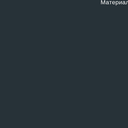
Материал
БИБЛИОТЕКА
БИБЛИО
Премия Анатолия Зверева
Нет 
2021
2015
Связанные архивные докумен