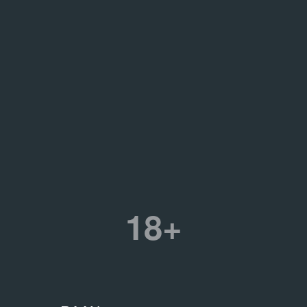
МЕДИАТЕКА
МЕД
Иван Новиков. Чемоданы без действия
Тв
23.12.2017
«Л
Документация выставки
09
До
18+
/
2 записи