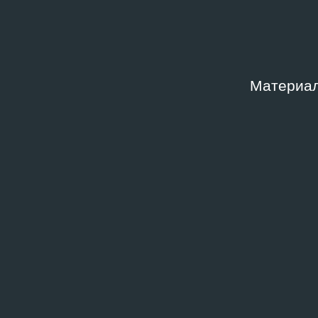
Материал
БИБЛИОТЕКА
II. documenta. Malerei
1959