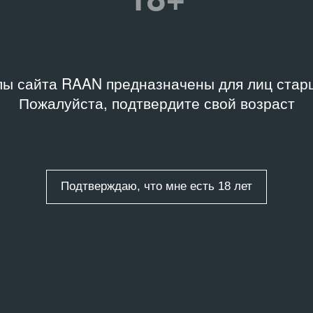
/
2 записи
ы сайта RAAN предназначены для лиц старш
Пожалуйста, подтвердите свой возраст
Подтверждаю, что мне есть 18 лет
ТЕКА
рнет животных/ Animal
net