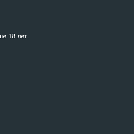
е 18 лет.