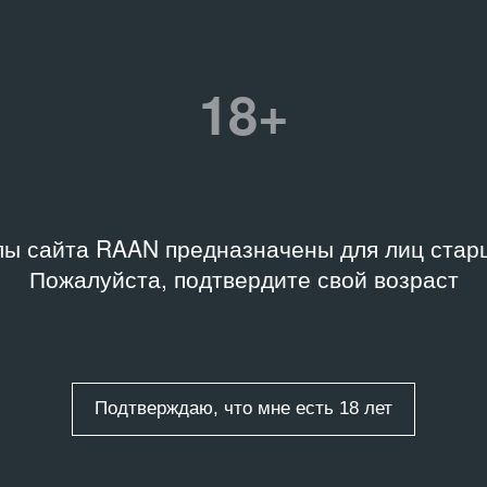
18+
ВОЧНЫЙ ЗАЛ
АУКЦИОН
ot-Montaigne
Bonhams
1793
ы сайта RAAN предназначены для лиц старш
Пожалуйста, подтвердите свой возраст
Подтверждаю, что мне есть 18 лет
ОН
СТАТЬЯ