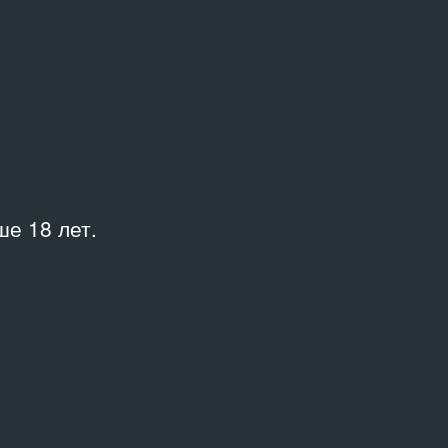
The Kniga Collection.
Important Soviet
Contemporary Art
28.04.1990 – 28.04.1990
е 18 лет.
ПЕРСОНАЛИЯ
Габсбург Геза фон
14.11.1940