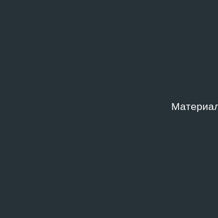
АВТОРСКАЯ РАБОТА
Борис Кокорев. Пушкин.
1981. Аннотация
1981
АВТОР
АВТОРСКАЯ РАБОТА
Рабо
Материал
Артём Лоскутов.
«Авт
Запрещёнка
рамк
«Арт
2018
2003
АВТОРСКАЯ РАБОТА
Произведения из архива
АВТОР
Татьяны Волковой
Груп
«ООО