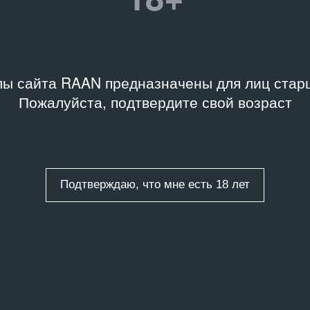
17.05.2018
ЕНТАЦИЯ СОБЫТИЯ
такль «Событие»
ДОКУМЕНТАЛЬНЫЙ ФИЛЬМ
ы сайта RAAN предназначены для лиц старш
Демократия.doc
.2025
Пожалуйста, подтвердите свой возраст
15.03.2008
ЕНТАЦИЯ СОБЫТИЯ
ьшая жрачка
Подтверждаю, что мне есть 18 лет
ДОКУМЕНТАЦИЯ СОБЫТИЯ
Война молдаван
за картонную коробку