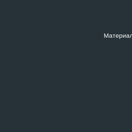
10.05.2018
ДОКУМ
Спек
ДОКУМЕНТАЦИЯ СОБЫТИЯ
Материал
89 — 93 (Сквоты)
12.02
2011
ДОКУМ
Бол
2003
ДОКУМЕНТАЦИЯ СОБЫТИЯ
Лаборатория смерти
19.10.2016