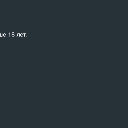
17.05.2018
ДОКУМЕНТАЦИЯ СОБЫТИЯ
е 18 лет.
Синий слесарь
2007