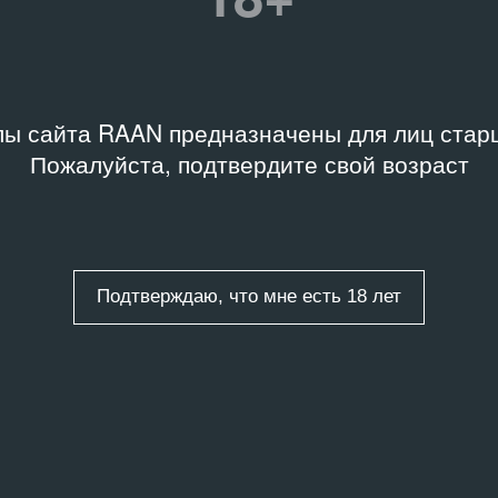
 ПЕРИОДИЧЕСКОГО ИЗДАНИЯ
ух. — 2019, № 38
КНИГА
Точки схода, точка
.2019 – 30.06.2019
исчезновения
ы сайта RAAN предназначены для лиц старш
2013
Пожалуйста, подтвердите свой возраст
Подтверждаю, что мне есть 18 лет