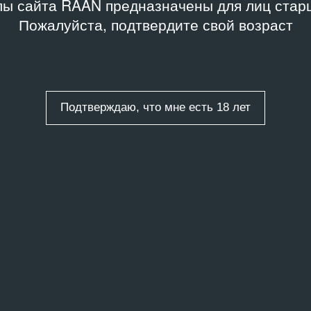
ы сайта RAAN предназначены для лиц старш
искусство
,
Пожалуйста, подтвердите свой возраст
вский акционизм
,
вский концептуализм
,
ие
,
Неофициальное
ство
,
Объекты
,
Паблик-
олитическое
ство
,
Реди-мейд
,
Подтверждаю, что мне есть 18 лет
‑арт
,
Фотография
ты
/
1 запись