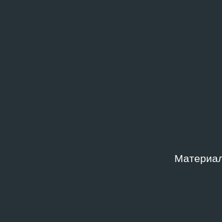
Доступ по запросу
Музей
искус
Фонд
Место
Архив Андрея Ерофеева
Москв
совре
«Гара
Дата создания
Шифр
1997
AE-I.
Ключевые слова
Материал
1990‑е
,
Кураторские практики
,
Черногория
Описание