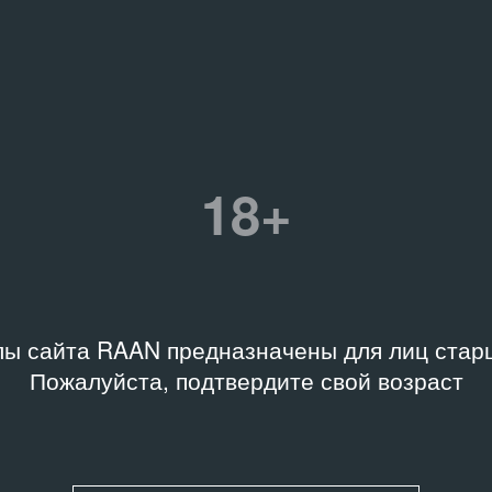
 современного
ства «Гараж», Россия
Связанное событие
Название
Cetinjski Bijenale III. Povratni p
 хранения
II dio / Cetinje Biennale III. Ret
а, Архив Музея
Flight. Act II / III Цетинская
менного искусства
биеннале
ж»
18+
Дата
20.09.97 – 02.11.97
1997.29-D11743
ы сайта RAAN предназначены для лиц старш
Пожалуйста, подтвердите свой возраст