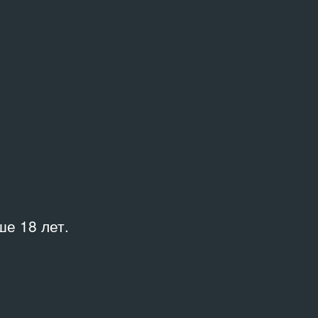
Куратор
utevi.
Ерофеев Андрей
urn
Место
Цетине
е 18 лет.