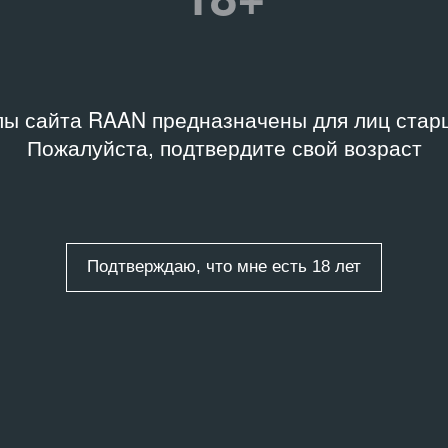
Связанное событие
 хранения
Название
а, Архив Музея
«Сначала геологи...», или Уг
менного искусства
бассейн
ы сайта RAAN предназначены для лиц старш
ж»
Пожалуйста, подтвердите свой возраст
Дата
2000
.3-2000-E23859
Подтверждаю, что мне есть 18 лет
Связанные организаци
м
,
Локальный контекст
Театр.doc
Ложа