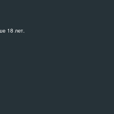
Куратор
ольный
—
е 18 лет.
Место
Театр.doc
,
Ложа
и