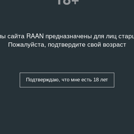
06.11
ельство
Подробную информацию 
вский центр
ы сайта RAAN предназначены для лиц старш
библиотеки Музея «Гар
менного искусства
Пожалуйста, подтвердите свой возраст
Подтверждаю, что мне есть 18 лет
«NO!Art»,
искусства в Москве