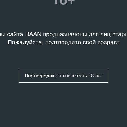
Название
Иллюминаторы
здания
Дата
ы сайта RAAN предназначены для лиц старш
10.04.08 – 10.07.08
ельство
Пожалуйста, подтвердите свой возраст
литика
Подробную информацию 
библиотеки Музея «Гар
Подтверждаю, что мне есть 18 лет