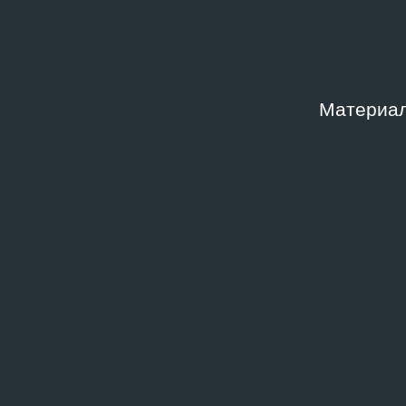
Место хранения
Год и
Москва, Медиатека ГМИИ
2008
Материал
Место издания
Издат
Екатеринбург
АртПо
Ключевые слова
2000‑е
,
Видеоарт
,
Компьютерная графика