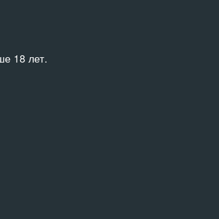
Куратор
Сергеев Арсений
Место
е 18 лет.
Екатеринбург
об издании смотрите в каталоге
аж»