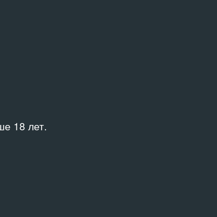
МВК «Царев сад»
е 18 лет.