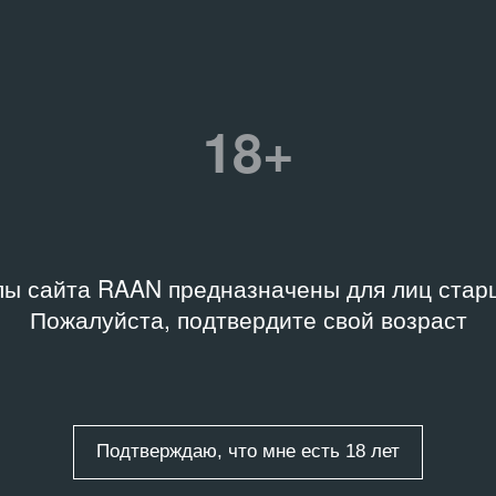
01.12.03 – 05.12.03
ий
Место съёмки
18+
МВК «Царев сад»
37-01-V10817
ы сайта RAAN предназначены для лиц старш
Пожалуйста, подтвердите свой возраст
Подтверждаю, что мне есть 18 лет