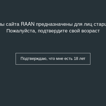
ы сайта RAAN предназначены для лиц старш
/
4 записи
Пожалуйста, подтвердите свой возраст
Подтверждаю, что мне есть 18 лет
МЕДИАТЕКА
МЕД
Вечер памяти Елены Греминой.
Ве