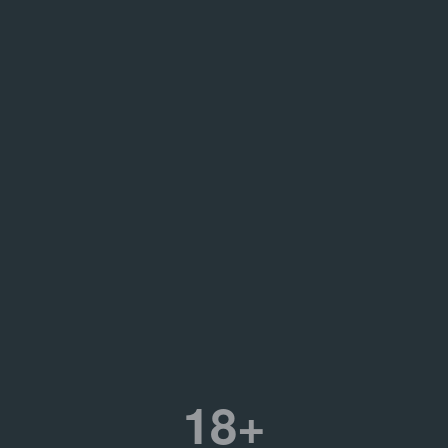
Дата
17.05.18 – 17.05.18
Место съёмки
ий
Театр.doc
18+