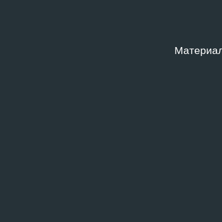
Материал
Связанные записи медиатеки
МЕДИАТЕКА
Вечер памяти Елены Греминой.