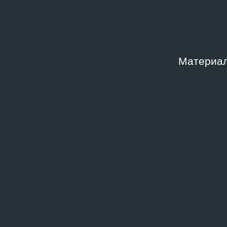
Связанные архивные докумен
Материал
АРХИВНЫЕ ДОКУМЕНТЫ
АРХИВН
Пятый молодёжный
Пяты