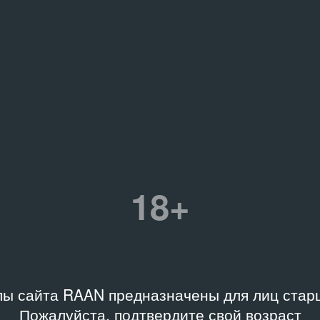
Связанные персоны
еское описание
Бакштейн Иосиф
/
Персона
Боде Михаил
/
Персоналия
Ерофеев Андрей
/
Персона
Ершов Михаил
/
Персонал
туция
 современного
8 персон
ства «Гараж», Россия
Связанные организаци
 хранения
Государственная Третьяко
18+
а, Архив Музея
Государственный музей‑за
менного искусства
Общество коллекционеров 
ж»
.2001.A3-D12701
ы сайта RAAN предназначены для лиц старш
Пожалуйста, подтвердите свой возраст