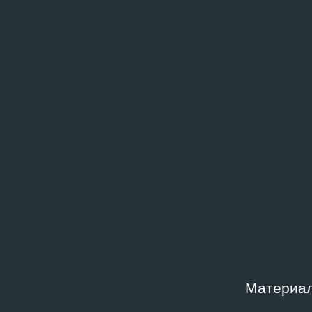
Данные документа
Тип
Физич
Архивный документ
—
Уровень доступа
Инсти
Доступ по запросу
Музей
искус
Фонд
Место
Архив Андрея Ерофеева
Москв
совре
«Гара
Дата создания
Шифр
2001
AE-VI
Материал