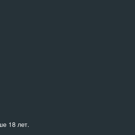
лия
лия
ия
и
вская галерея на Крымском Валу
поведник «Царицыно»
современного искусства
е 18 лет.