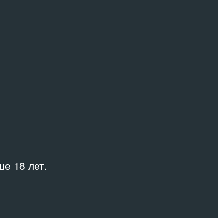
Куратор
1960–
Ерофеев Андрей
Место
Saatchi
/
9 записей
и
е 18 лет.
музей
вская галерея на Крымском Валу